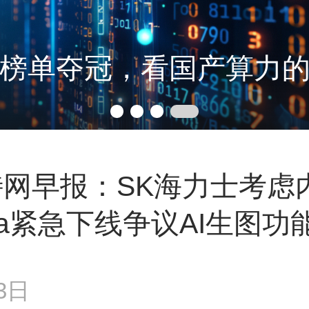
分得清：AI存储正在经历
特网早报：SK海力士考虑
ta紧急下线争议AI生图功
3日