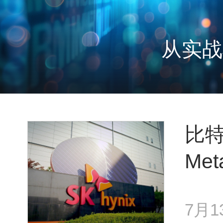
从存得下到
比
Me
7月1