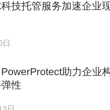
尔科技托管服务加速企业
0日
ll PowerProtect助
络弹性
13日