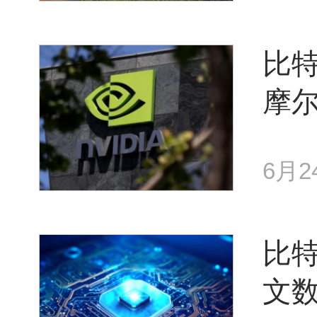
比特
摩尔
6月2
比
文