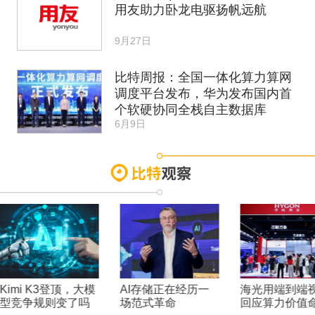
用友助力卧龙电驱扬帆远航
9月27日
比特周报：全国一体化算力算网
调度平台发布，华为发布国内首
个软硬协同全栈自主数据库
6月9日
Kimi K3登顶，大模
AI存储正在经历一
海光用端到端
型竞争规则变了吗
场范式革命
回应算力价值